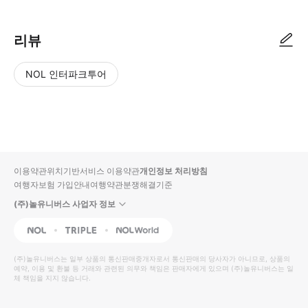
리뷰
NOL 인터파크투어
NOL
별
사
에서
점
진/
작성
높
동
된
은
영
리뷰
순
상
이용약관
위치기반서비스 이용약관
개인정보 처리방침
입니
여행자보험 가입안내
여행약관
분쟁해결기준
다.
(주)놀유니버스 사업자 정보
별
사
NOL
Triple
Interpark Global
점
진/
높
동
(주)놀유니버스
는 일부 상품의 통신판매중개자로서 통신판매의 당사자가 아니므로, 상품의
예약, 이용 및 환불 등 거래와 관련된 의무와 책임은 판매자에게 있으며
은
영
(주)놀유니버스
는 일
체 책임을 지지 않습니다.
순
상