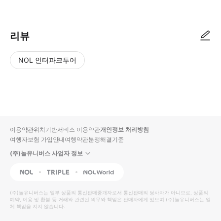
리뷰
NOL 인터파크투어
NOL
별
사
에서
점
진/
작성
높
동
된
은
영
리뷰
순
상
이용약관
위치기반서비스 이용약관
개인정보 처리방침
입니
여행자보험 가입안내
여행약관
분쟁해결기준
다.
(주)놀유니버스 사업자 정보
별
사
NOL
Triple
Interpark Global
점
진/
높
동
(주)놀유니버스
는 일부 상품의 통신판매중개자로서 통신판매의 당사자가 아니므로, 상품의
예약, 이용 및 환불 등 거래와 관련된 의무와 책임은 판매자에게 있으며
은
영
(주)놀유니버스
는 일
체 책임을 지지 않습니다.
순
상