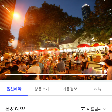
옵션예약
상품소개
이용정보
리뷰
옵션예약
다른날짜