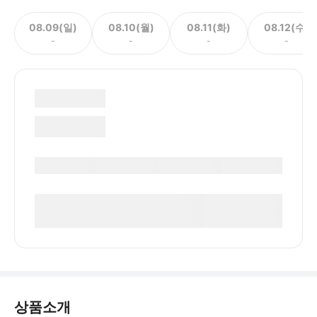
08.09(일)
08.10(월)
08.11(화)
08.12(수)
-
-
-
-
상품소개