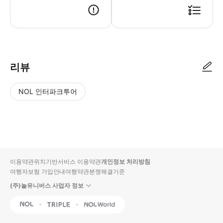
리뷰
NOL 인터파크투어
NOL
별
사
에서
점
진/
작성
높
동
된
은
영
리뷰
순
상
이용약관
위치기반서비스 이용약관
개인정보 처리방침
입니
여행자보험 가입안내
여행약관
분쟁해결기준
다.
(주)놀유니버스 사업자 정보
별
사
NOL
Triple
Interpark Global
점
진/
높
동