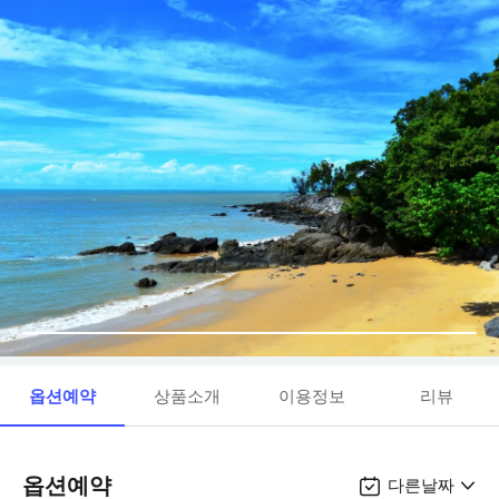
옵션예약
상품소개
이용정보
리뷰
옵션예약
다른날짜