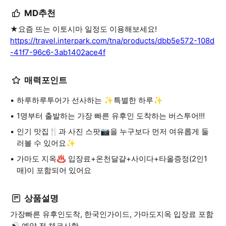
MD추천
★요즘 뜨는 이토시마 일정도 이용해보세요!
https://travel.interpark.com/tna/products/dbb5e572-108d
-41f7-96c6-3ab1402ace4f
매력포인트
하루하루투어가 선사하는 ✨특별한 하루✨
1명부터 출발하는 가장 빠른 유후인 도착하는 버스투어!!!
인기 맛집🍴과 사진 스팟📷을 누구보다 먼저 여유롭게 둘
러볼 수 있어요✨
가마도 지옥♨️ 입장료+온천달걀+사이다+타올증정(2인1
매)이 포함되어 있어요
상품설명
가장빠른 유후인도착, 한국인가이드, 가마도지옥 입장료 포함
🔊 예약 전 체크사항