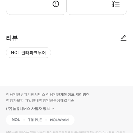
🔊 투어 당일 📌 투어 당일 가이드에게 예약자 명과 인원을 확인하고 순
리뷰
NOL 인터파크투어
NOL
별
사
에서
점
진/
작성
높
동
된
은
영
리뷰
순
상
이용약관
위치기반서비스 이용약관
개인정보 처리방침
입니
여행자보험 가입안내
여행약관
분쟁해결기준
다.
(주)놀유니버스 사업자 정보
별
사
NOL
Triple
Interpark Global
점
진/
높
동
(주)놀유니버스
는 일부 상품의 통신판매중개자로서 통신판매의 당사자가 아니므로, 상품의