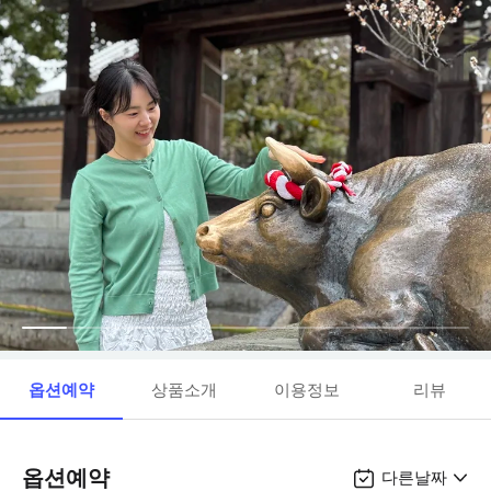
옵션예약
상품소개
이용정보
리뷰
옵션예약
다른날짜