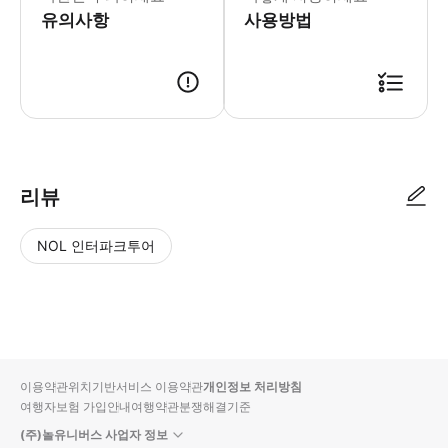
유의사항
사용방법
리뷰
NOL 인터파크투어
NOL
별
사
에서
점
진/
작성
높
동
된
은
영
리뷰
순
상
이용약관
위치기반서비스 이용약관
개인정보 처리방침
입니
여행자보험 가입안내
여행약관
분쟁해결기준
다.
(주)놀유니버스 사업자 정보