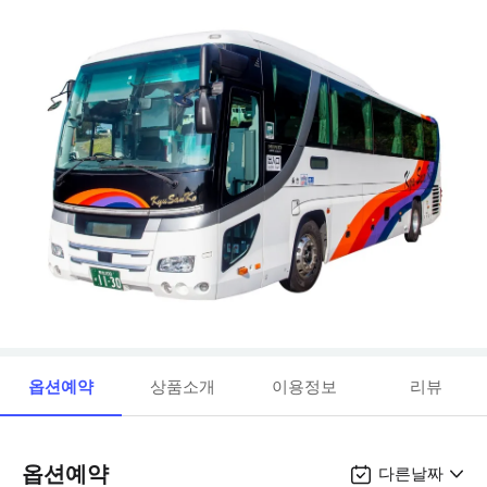
옵션예약
상품소개
이용정보
리뷰
옵션예약
다른날짜