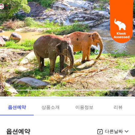
옵션예약
상품소개
이용정보
리뷰
옵션예약
다른날짜