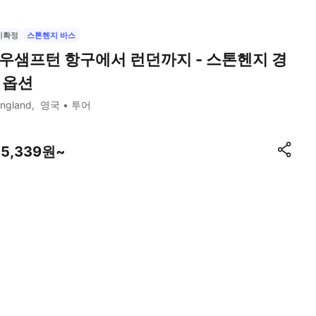
시확정
스톤헨지 바스
우샘프턴 항구에서 런던까지 - 스톤헨지 경
 옵션
ngland
영국
투어
75,339원~