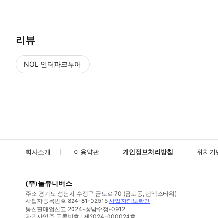
리뷰
NOL 인터파크투어
NOL
에서 작성된 리뷰 입니다.
별점 높은순
별점 높은순
회사소개
이용약관
개인정보처리방침
위치기
(주)놀유니버스
주소
경기도 성남시 수정구 금토로 70 (금토동, 텐엑스타워)
사업자등록번호
824-81-02515
사업자정보확인
통신판매업신고
2024-성남수정-0912
관광사업증 등록번호 : 제2024-000024호