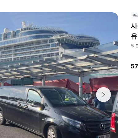
즉
사
유
E
5