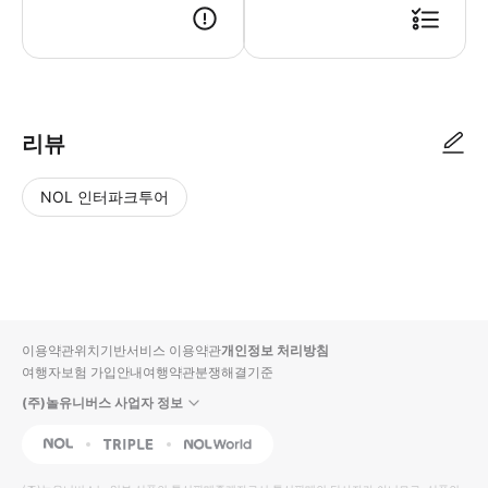
리뷰
NOL 인터파크투어
NOL
별
사
에서
점
진/
작성
높
동
된
은
영
리뷰
순
상
이용약관
위치기반서비스 이용약관
개인정보 처리방침
입니
여행자보험 가입안내
여행약관
분쟁해결기준
다.
(주)놀유니버스 사업자 정보
별
사
NOL
Triple
Interpark Global
점
진/
높
동