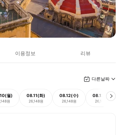
이용정보
리뷰
다른날짜
.10(월)
08.11(화)
08.12(수)
08.13(목)
08.
,148원
26,148원
26,148원
26,148원
26,