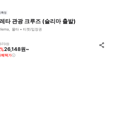
시확정
레타 관광 크루즈 (슬리마 출발)
liema
몰타
티켓/입장권
373
원
26,148원~
%
종혜택가