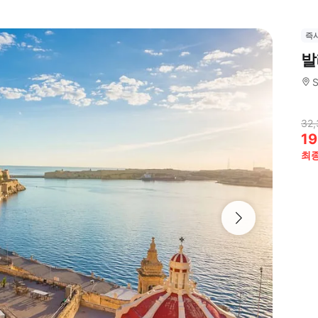
즉
발
S
32,
19
최