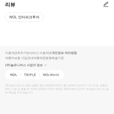
리뷰
NOL 인터파크투어
NOL
별
사
에서
점
진/
작성
높
동
된
은
영
리뷰
순
상
이용약관
위치기반서비스 이용약관
개인정보 처리방침
입니
여행자보험 가입안내
여행약관
분쟁해결기준
다.
(주)놀유니버스 사업자 정보
별
사
NOL
Triple
Interpark Global
점
진/
높
동
(주)놀유니버스
는 일부 상품의 통신판매중개자로서 통신판매의 당사자가 아니므로, 상품의
예약, 이용 및 환불 등 거래와 관련된 의무와 책임은 판매자에게 있으며
은
영
(주)놀유니버스
는 일
체 책임을 지지 않습니다.
순
상