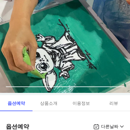
옵션예약
상품소개
이용정보
리뷰
옵션예약
다른날짜