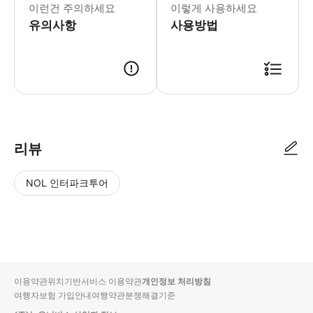
이런건 주의하세요
이렇게 사용하세요
유의사항
사용방법
리뷰
NOL 인터파크투어
NOL
별
사
에서
점
진/
작성
높
동
된
은
영
리뷰
순
상
이용약관
위치기반서비스 이용약관
개인정보 처리방침
입니
여행자보험 가입안내
여행약관
분쟁해결기준
다.