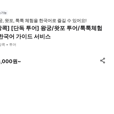
소가능
궁, 왓포, 툭툭 체험을 한국어로 즐길 수 있어요!
방콕] [단독 투어] 왕궁/왓포 투어/툭툭체험
 한국어 가이드 서비스
방콕
투어
3,000원~