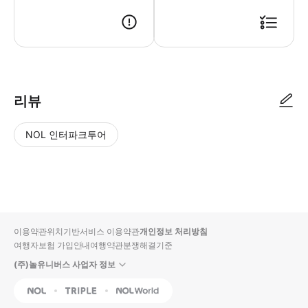
📢 투어 정보 ･ 만나는 시간 : 오전 9시 ･ 만나는 장소 : 산타 마리아 마죠
리뷰
NOL 인터파크투어
NOL
별
사
에서
점
진/
작성
높
동
된
은
영
리뷰
순
상
이용약관
위치기반서비스 이용약관
개인정보 처리방침
입니
여행자보험 가입안내
여행약관
분쟁해결기준
다.
(주)놀유니버스 사업자 정보
별
사
NOL
Triple
Interpark Global
점
진/