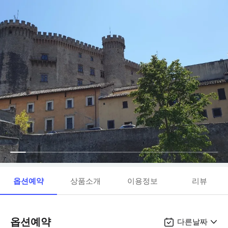
옵션예약
상품소개
이용정보
리뷰
옵션예약
다른날짜