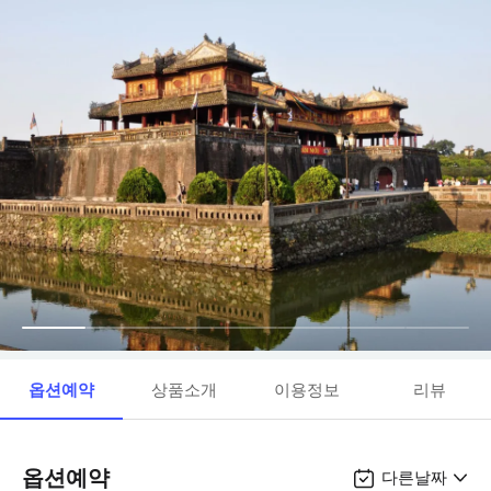
옵션예약
상품소개
이용정보
리뷰
옵션예약
다른날짜