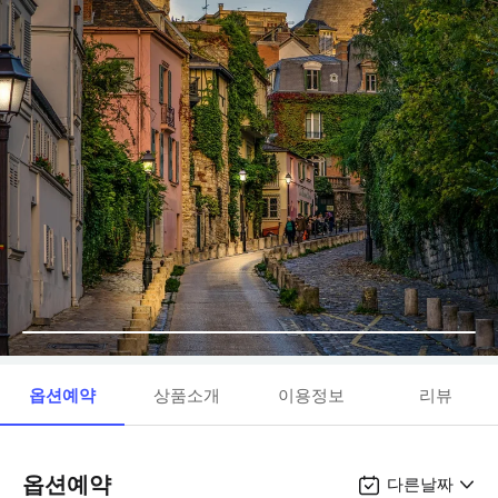
옵션예약
상품소개
이용정보
리뷰
옵션예약
다른날짜