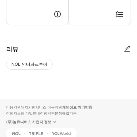
리뷰
NOL 인터파크투어
NOL
별
사
에서
점
진/
작성
높
동
된
은
영
리뷰
순
상
이용약관
위치기반서비스 이용약관
개인정보 처리방침
입니
여행자보험 가입안내
여행약관
분쟁해결기준
다.
(주)놀유니버스 사업자 정보
별
사
NOL
Triple
Interpark Global