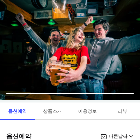
옵션예약
상품소개
이용정보
리뷰
옵션예약
다른날짜