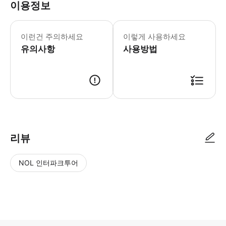
이용정보
이런건 주의하세요
이렇게 사용하세요
유의사항
사용방법
리뷰
NOL 인터파크투어
NOL
별
사
에서
점
진/
작성
높
동
된
은
영