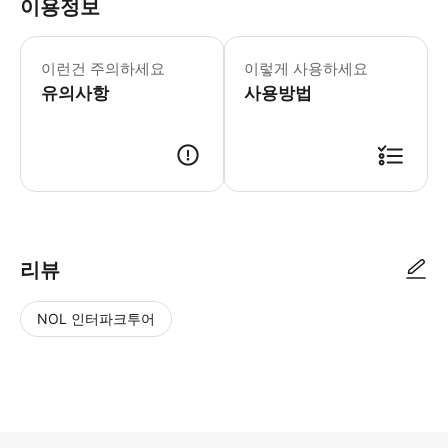
이용정보
이 박물관은 매우 인기가 많으니, 미리
1월 1일, 12월 25일, 26일 휴무 
이런건 주의하세요
이렇게 사용하세요
초콜릿의 역사와 문화를 통해 몰입감 넘
유의사항
사용방법
리뷰
NOL 인터파크투어
NOL
별
사
에서
점
진/
작성
높
동
된
은
영
리뷰