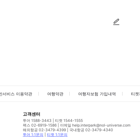
사진/동영상
사진/동영상
반서비스 이용약관
여행약관
여행자보험 가입내역
티켓
고객센터
투어 1588-3443
티켓 1544-1555
팩스 02-6919-1586
이메일 help.interpark@nol-universe.com
해외항공 02-3479-4399
국내항공 02-3479-4340
투어 1:1문의
티켓 1:1문의