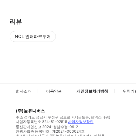
리뷰
NOL 인터파크투어
NOL
에서 작성된 리뷰 입니다.
별점 높은순
별점 높은순
회사소개
이용약관
개인정보처리방침
위치기
(주)놀유니버스
주소
경기도 성남시 수정구 금토로 70 (금토동, 텐엑스타워)
사업자등록번호
824-81-02515
사업자정보확인
통신판매업신고
2024-성남수정-0912
관광사업증 등록번호 : 제2024-000024호
호스팅서비스제공자 (주)놀유니버스｜ 대표이사 이철웅