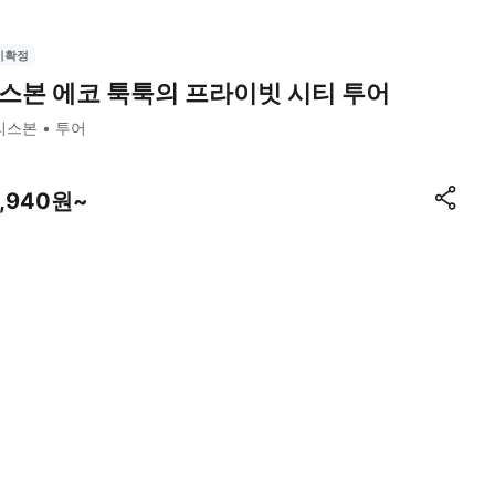
시확정
스본 에코 툭툭의 프라이빗 시티 투어
리스본
투어
7,940원~