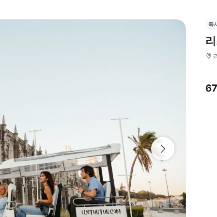
즉
리
6