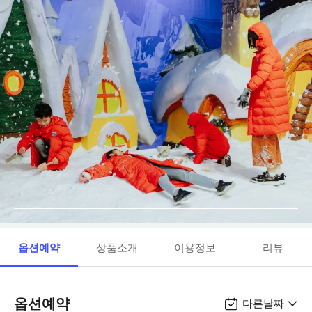
옵션예약
상품소개
이용정보
리뷰
옵션예약
다른날짜