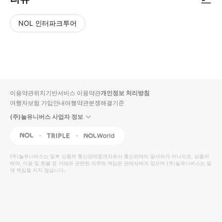
NOL 인터파크투어
NOL
별
사
에서
점
진/
작성
높
동
된
은
영
리뷰
순
상
이용약관
위치기반서비스 이용약관
개인정보 처리방침
입니
여행자보험 가입안내
여행약관
분쟁해결기준
다.
(주)놀유니버스 사업자 정보
별
사
NOL
Triple
Interpark Global
점
진/
높
동
(주)놀유니버스
는 일부 상품의 통신판매중개자로서 통신판매의 당사자가 아니므로, 상품의
예약, 이용 및 환불 등 거래와 관련된 의무와 책임은 판매자에게 있으며
은
영
(주)놀유니버스
는 일
체 책임을 지지 않습니다.
순
상