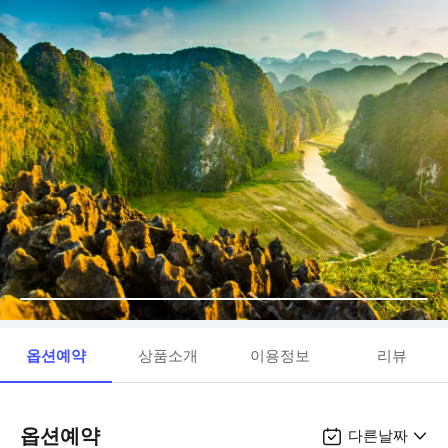
옵션예약
상품소개
이용정보
리뷰
옵션예약
다른날짜