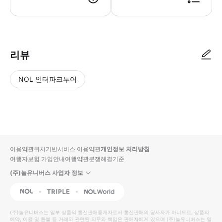
리뷰
NOL 인터파크투어
NOL
별
사
에서
점
진/
작성
높
동
된
은
영
리뷰
순
상
이용약관
위치기반서비스 이용약관
개인정보 처리방침
입니
여행자보험 가입안내
여행약관
분쟁해결기준
다.
(주)놀유니버스 사업자 정보
별
사
NOL
Triple
Interpark Global
점
진/
높
동
(주)놀유니버스
는 일부 상품의 통신판매중개자로서 통신판매의 당사자가 아니므로, 상품의
예약, 이용 및 환불 등 거래와 관련된 의무와 책임은 판매자에게 있으며
은
영
(주)놀유니버스
는 일