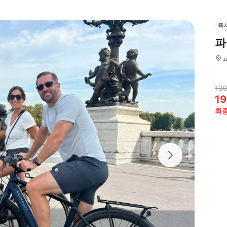
즉
파
130
19
최