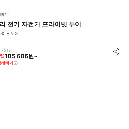
시확정
리 전기 자전거 프라이빗 투어
파리
투어
,751
원
105,606원~
%
종혜택가