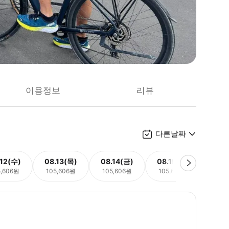
이용정보
리뷰
다른날짜
.12(수)
08.13(목)
08.14(금)
08.15(토)
08.
5,606원
105,606원
105,606원
105,606원
105