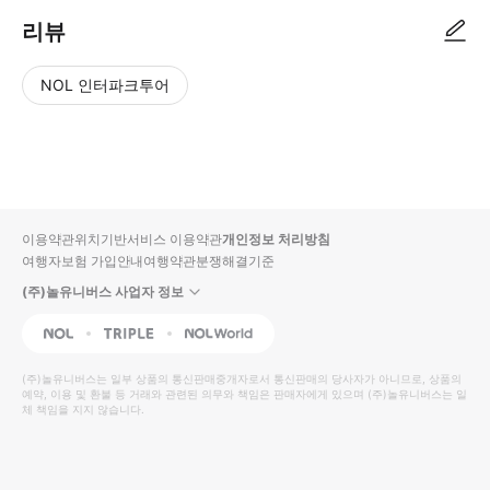
리뷰
NOL 인터파크투어
NOL
별
사
에서
점
진/
작성
높
동
된
은
영
리뷰
순
상
이용약관
위치기반서비스 이용약관
개인정보 처리방침
입니
여행자보험 가입안내
여행약관
분쟁해결기준
다.
(주)놀유니버스 사업자 정보
별
사
NOL
Triple
Interpark Global
점
진/
높
동
(주)놀유니버스
는 일부 상품의 통신판매중개자로서 통신판매의 당사자가 아니므로, 상품의
예약, 이용 및 환불 등 거래와 관련된 의무와 책임은 판매자에게 있으며
은
영
(주)놀유니버스
는 일
체 책임을 지지 않습니다.
순
상