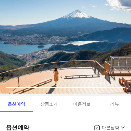
옵션예약
상품소개
이용정보
리뷰
옵션예약
다른날짜