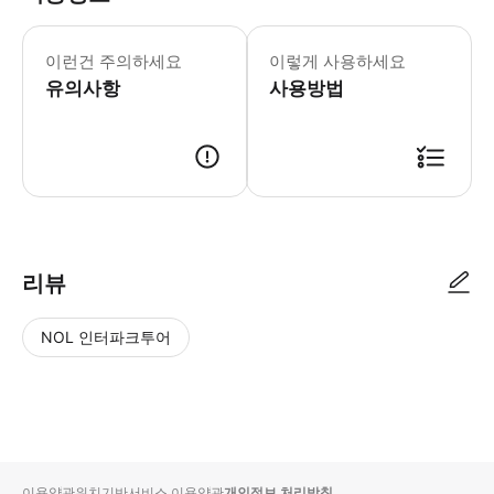
개인 소지품을 보관할 수 있습니다. * 소
이런건 주의하세요
이렇게 사용하세요
유의사항
사용방법
● 예약접수 후 확정이 되면 이용가능합니다. ● 바우처에 안내된 사용 방법
리뷰
NOL 인터파크투어
NOL
별
사
에서
점
진/
작성
높
동
된
은
영
리뷰
순
상
이용약관
위치기반서비스 이용약관
개인정보 처리방침