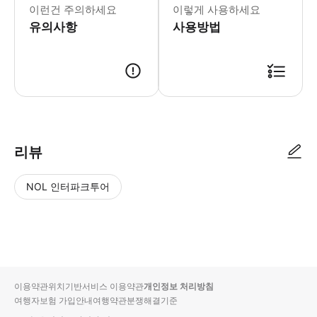
이런건 주의하세요
이렇게 사용하세요
유의사항
사용방법
리뷰
NOL 인터파크투어
NOL
별
사
에서
점
진/
작성
높
동
된
은
영
리뷰
순
상
이용약관
위치기반서비스 이용약관
개인정보 처리방침
입니
여행자보험 가입안내
여행약관
분쟁해결기준
다.