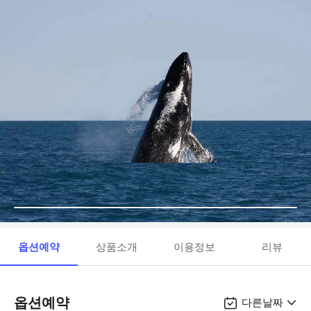
옵션예약
상품소개
이용정보
리뷰
옵션예약
다른날짜