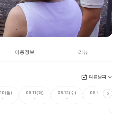
이용정보
리뷰
다른날짜
.10(월)
08.11(화)
08.12(수)
08.13(목)
08.
-
-
-
-