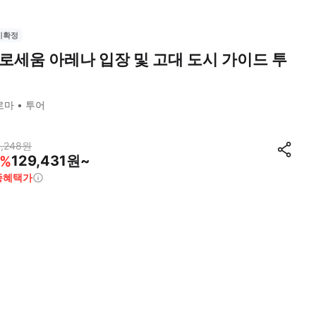
시확정
로세움 아레나 입장 및 고대 도시 가이드 투
로마
투어
,248
원
129,431원~
%
종혜택가