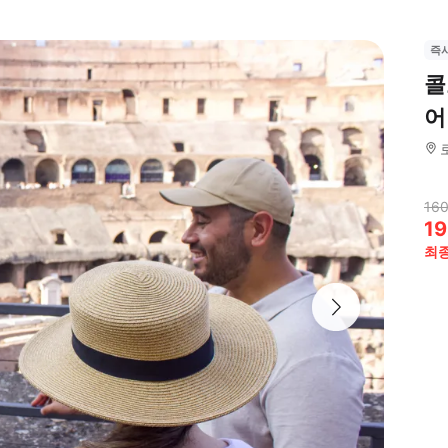
즉
콜
어
160
19
최