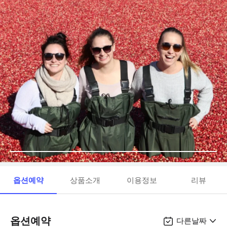
옵션예약
상품소개
이용정보
리뷰
옵션예약
다른날짜