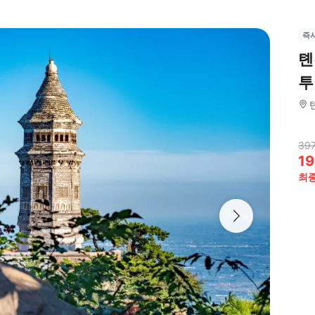
즉
톈
투
397
19
최