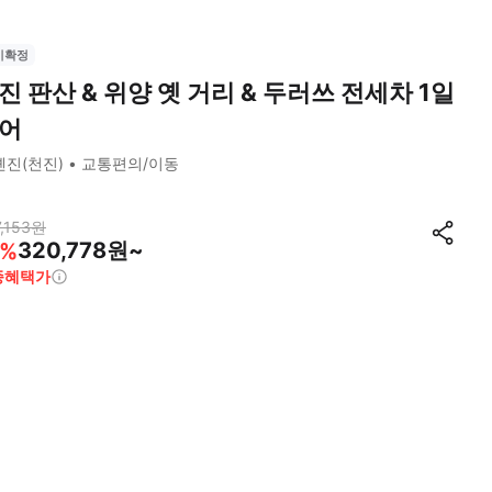
시확정
진 판산 & 위양 옛 거리 & 두러쓰 전세차 1일
어
톈진(천진)
교통편의/이동
,153
원
320,778원~
%
종혜택가