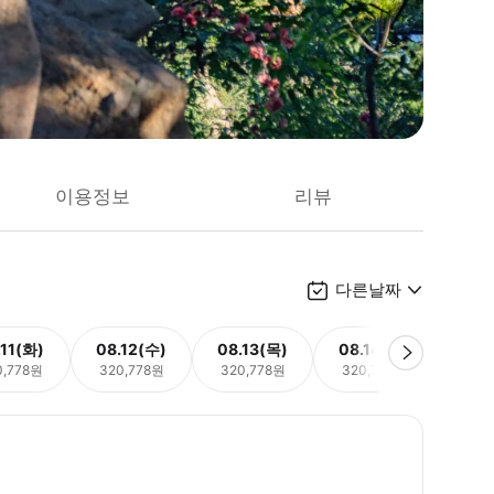
이용정보
리뷰
다른날짜
.11(화)
08.12(수)
08.13(목)
08.14(금)
08.
0,778원
320,778원
320,778원
320,778원
320