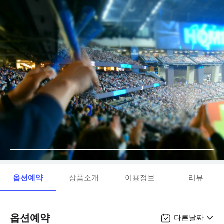
옵션예약
상품소개
이용정보
리뷰
옵션예약
다른날짜