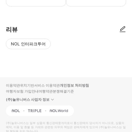
리뷰
NOL 인터파크투어
NOL
별
사
에서
점
진/
작성
높
동
된
은
영
리뷰
순
상
이용약관
위치기반서비스 이용약관
개인정보 처리방침
입니
여행자보험 가입안내
여행약관
분쟁해결기준
다.
(주)놀유니버스 사업자 정보
별
사
NOL
Triple
Interpark Global
점
진/
높
동
(주)놀유니버스
는 일부 상품의 통신판매중개자로서 통신판매의 당사자가 아니므로, 상품의
예약, 이용 및 환불 등 거래와 관련된 의무와 책임은 판매자에게 있으며
은
영
(주)놀유니버스
는 일
체 책임을 지지 않습니다.