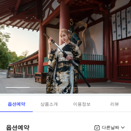
옵션예약
상품소개
이용정보
리뷰
옵션예약
다른날짜