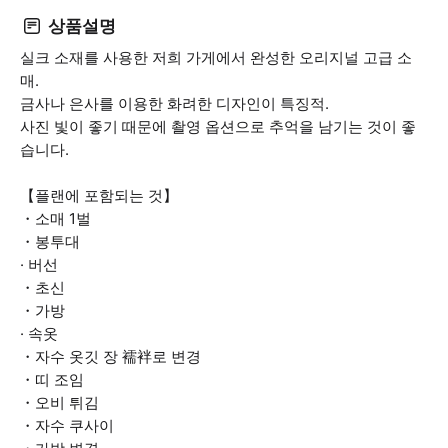
상품설명
실크 소재를 사용한 저희 가게에서 완성한 오리지널 고급 소
매.
금사나 은사를 이용한 화려한 디자인이 특징적.
사진 빛이 좋기 때문에 촬영 옵션으로 추억을 남기는 것이 좋
습니다.
【플랜에 포함되는 것】
・소매 1벌
・봉투대
· 버선
・초신
・가방
· 속옷
・자수 옷깃 장 襦袢로 변경
・띠 조임
・오비 튀김
・자수 쿠사이