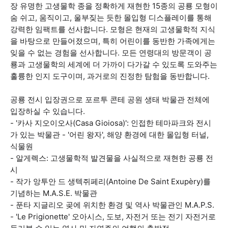
장 유명한 고생물학 종을 정확하게 재현한 15종의 공룡 모형이
숨 쉬고, 움직이고, 울부짖는 듯한 몰입형 디스플레이를 통해
강력한 임팩트를 선사합니다. 모형은 현재의 고생물학적 지식
을 바탕으로 만들어졌으며, 특히 어린이를 동반한 가족에게는
잊을 수 없는 경험을 선사합니다. 모든 연령대의 방문객이 공
룡과 고생물학의 세계에 더 가까이 다가갈 수 있도록 도와주는
훌륭한 인지 도구이며, 과거로의 진정한 탐험을 동반합니다.
공룡 전시 입장권으로 포르투 콘테 공원 생태 박물관 전체에
입장하실 수 있습니다.
- '카사 지오이오사(Casa Gioiosa)': 인접한 테마파크와 전시
가 있는 박물관 - '어린 왕자', 해양 환경에 대한 몰입형 터널,
식물원
- 알게렉스: 고생물학적 발견물을 사실적으로 재현한 공룡 전
시
- 작가 앙투안 드 생텍쥐페리(Antoine De Saint Exupèry)를
기념하는 M.A.S.E. 박물관
- 푼타 지글리오 곶에 위치한 환경 및 역사 박물관인 M.A.P.S.
- 'Le Prigionette' 오아시스, 도보, 자전거 또는 전기 자전거로