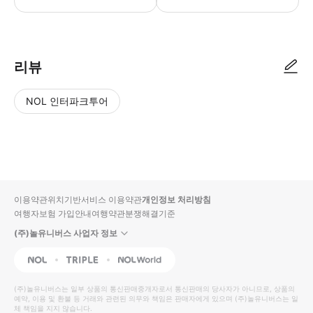
● 예약접수 후 확정이 되면 이용가능합니다. ● 바우처에 안내된 사용 방법
리뷰
NOL 인터파크투어
NOL
별
사
에서
점
진/
작성
높
동
된
은
영
리뷰
순
상
이용약관
위치기반서비스 이용약관
개인정보 처리방침
입니
여행자보험 가입안내
여행약관
분쟁해결기준
다.
(주)놀유니버스 사업자 정보
별
사
NOL
Triple
Interpark Global
점
진/
높
동
(주)놀유니버스
는 일부 상품의 통신판매중개자로서 통신판매의 당사자가 아니므로, 상품의
예약, 이용 및 환불 등 거래와 관련된 의무와 책임은 판매자에게 있으며
은
영
(주)놀유니버스
는 일
체 책임을 지지 않습니다.