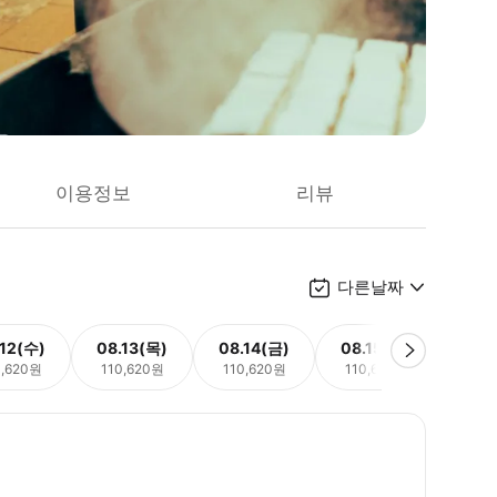
이용정보
리뷰
다른날짜
.12(수)
08.13(목)
08.14(금)
08.15(토)
08.
0,620원
110,620원
110,620원
110,620원
110