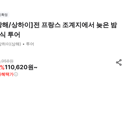
시확정
상해/상하이]전 프랑스 조계지에서 늦은 밤
식 투어
상하이(상해)
투어
,958
원
110,620원~
%
종혜택가