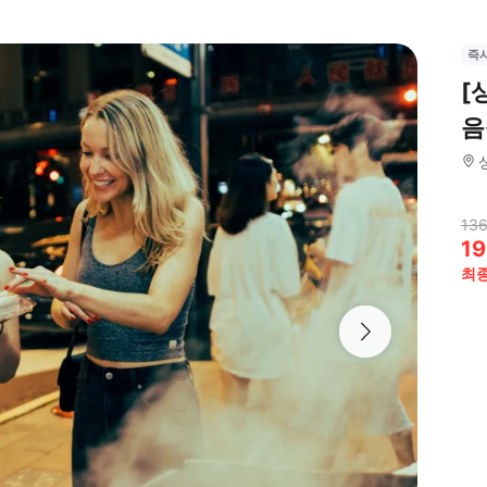
즉
[
음
136
19
최