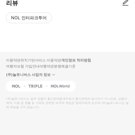
리뷰
NOL 인터파크투어
NOL
별
사
에서
점
진/
작성
높
동
된
은
영
리뷰
순
상
이용약관
위치기반서비스 이용약관
개인정보 처리방침
입니
여행자보험 가입안내
여행약관
분쟁해결기준
다.
(주)놀유니버스 사업자 정보
별
사
NOL
Triple
Interpark Global
점
진/
높
동
(주)놀유니버스
는 일부 상품의 통신판매중개자로서 통신판매의 당사자가 아니므로, 상품의
예약, 이용 및 환불 등 거래와 관련된 의무와 책임은 판매자에게 있으며
은
영
(주)놀유니버스
는 일
체 책임을 지지 않습니다.
순
상