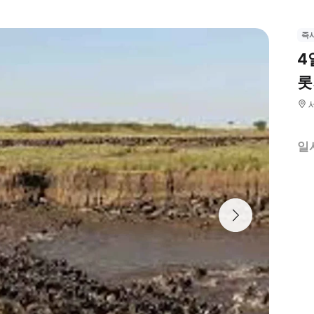
즉
4
롯
일