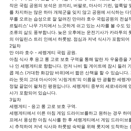
작은 국립 공원의 보석은 코끼리, 버팔로, 마사이 기린, 얼룩말
를 차지하는 많은 하마 개체군을 잊지 않고 공원에 서식하는 다
무를 오르는 습성으로 잘 알려진 만야라 호수 국립공원의 전설적
르틸리스' 나무 가지에서 느긋하게 쉬고 있는 사자를 볼 수도 있
조류의 삶도 풍부합니다. 늦은 오후에는 운전기사가 카라투의 
의 아일린스 트리 인에서 하룻밤. 점심과 저녁 식사가 포함되어
2일차
만 야라 호수 - 세렝게티 국립 공원.
아침 식사 후 응고 롱 고로 보호 구역을 통해 말란 자 우울증을 
나 인 세렝게티로 향합니다. 먼저 나비 힐 게이트에 잠시 들러 
콥 제스 (거대한 화강암 바위)에서 짧은 산책을 할 수 있습니다.
라는 뜻의 고대 마사이어 '시링게트'의 이름을 딴 광활한 세렝
정말 끝없이 펼쳐진 평원입니다. 세렝게티 중부의 세로네라에 
사가 포함되어 있습니다.
3일차
세렝게티 - 응고 롱 고로 보호 구역.
세렝게티에서 이른 아침 게임 드라이브를하고 원하는 경우 하마
프에서 풍성한 아침 식사를 한 후 세렝게티에서 게임 드라이브를 진행
시 추적하여 저녁 식사와 하룻밤 숙박을 위해 롯지에 도착하는 