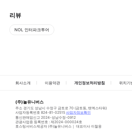
리뷰
NOL 인터파크투어
NOL
에서 작성된 리뷰 입니다.
별점 높은순
별점 높은순
회사소개
이용약관
개인정보처리방침
위치기
(주)놀유니버스
주소
경기도 성남시 수정구 금토로 70 (금토동, 텐엑스타워)
사업자등록번호
824-81-02515
사업자정보확인
통신판매업신고
2024-성남수정-0912
관광사업증 등록번호 : 제2024-000024호
호스팅서비스제공자 (주)놀유니버스｜ 대표이사 이철웅