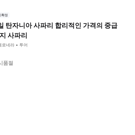
시확정
일 탄자니아 사파리 합리적인 가격의 중급
지 사파리
세로네라
투어
시품절