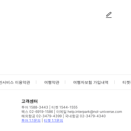
사진/동영상
사진/동영상
반서비스 이용약관
여행약관
여행자보험 가입내역
티켓
고객센터
투어 1588-3443
티켓 1544-1555
팩스 02-6919-1586
이메일 help.interpark@nol-universe.com
해외항공 02-3479-4399
국내항공 02-3479-4340
투어 1:1문의
티켓 1:1문의