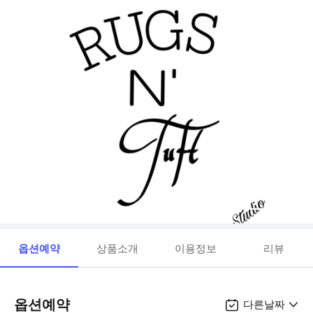
옵션예약
상품소개
이용정보
리뷰
옵션예약
다른날짜