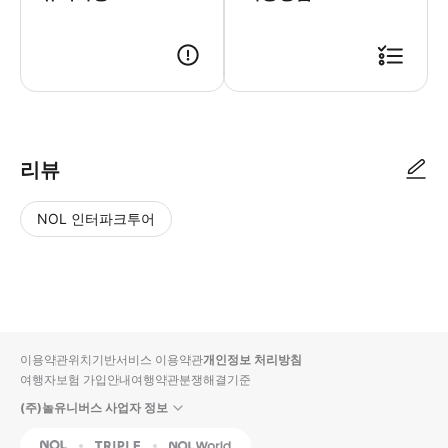
리뷰
NOL 인터파크투어
NOL
별
사
에서
점
진/
작성
높
동
된
은
영
리뷰
순
상
이용약관
위치기반서비스 이용약관
개인정보 처리방침
입니
여행자보험 가입안내
여행약관
분쟁해결기준
다.
(주)놀유니버스 사업자 정보
별
사