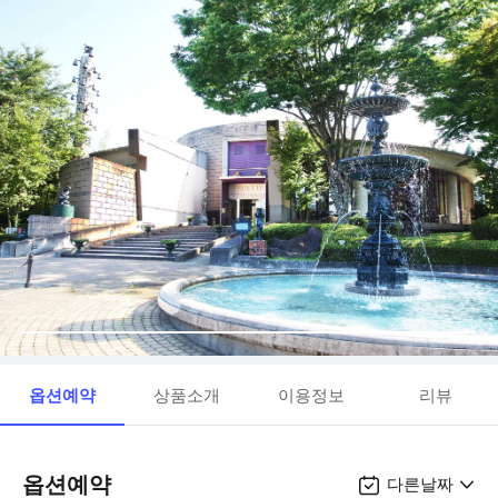
옵션예약
상품소개
이용정보
리뷰
옵션예약
다른날짜