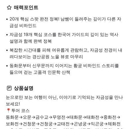
매력포인트
20개 핵심 스팟 완전 정복! 남쌤이 들려주는 깊이가 다른 자
금성 비하인드
자금성 19개 핵심 코스를 한국어 가이드의 깊이 있는 역사
설명과 함께 완벽 정복
복잡한 시간대를 피해 여유롭게 관람하고, 자금성 전경이 내
려다보이는 경산공원 노을 뷰로 마무리
동화문부터 신무문까지 이어지는 황궁 비하인드 스토리를
들으며 걷는 고품격 인문학 산책
상품설명
눈으로만 보는 여행이 아닌, 이야기로 기억되는 자금성을 만나
보세요!
📍투어 코스
동화문→오문→금수교→무영전→태화문→태화전→중화전→
보화전→건청문→건청궁→교태전→곤녕궁→익곤궁→체화전