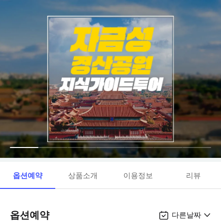
옵션예약
상품소개
이용정보
리뷰
옵션예약
다른날짜