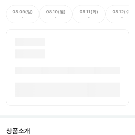
08.09(일)
08.10(월)
08.11(화)
08.12(수)
-
-
-
-
상품소개