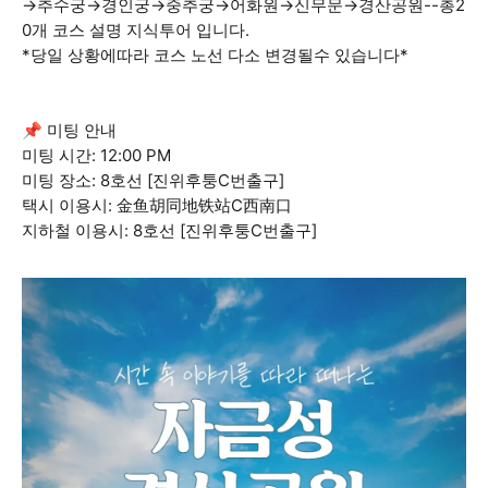
→추수궁→경인궁→중추궁→어화원→신무문→경산공원--총2
0개 코스 설명 지식투어 입니다.
*당일 상황에따라 코스 노선 다소 변경될수 있습니다*
📌 미팅 안내
미팅 시간: 12:00 PM
미팅 장소: 8호선 [진위후퉁C번출구]
택시 이용시: 金鱼胡同地铁站C西南口
지하철 이용시: 8호선 [진위후퉁C번출구]