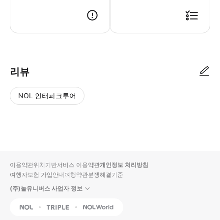
● 예약접수 후 확정이 되면 이용가능합니다. ● 바우처에 안내된 사용 방법
리뷰
NOL 인터파크투어
NOL
별
사
에서
점
진/
작성
높
동
된
은
영
리뷰
순
상
이용약관
위치기반서비스 이용약관
개인정보 처리방침
입니
여행자보험 가입안내
여행약관
분쟁해결기준
다.
(주)놀유니버스 사업자 정보
별
사
NOL
Triple
Interpark Global
점
진/