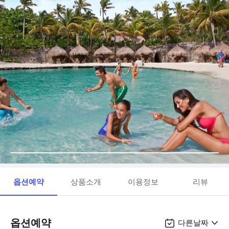
옵션예약
상품소개
이용정보
리뷰
옵션예약
다른날짜