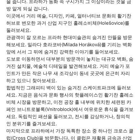
을 줍니다. 프라하가 동화 속 구시가지 그 이상이라는 것을 금
방 알게 되실 겁니다.
이곳에서 거리 예술, 디자인, 카페, 얼터너티브 문화의 활기찬
허브로 변모한 과거 산업 지구인 홀레소비체(Holešovice)를
둘러보세요.
관광객이 잘 모르는 프라하 현대미술관의 숨겨진 안뜰을 방문
해보세요. 밀라다 호라코바(Milada Horáková)를 기리는 벽화
앞에 서서 그 뒤에 숨겨진 강력한 이야기를 들어보세요.
도보로 이동하면서 대부분의 방문객이 놓치는 대규모 벽화, 숨
겨진 설치물, 예술적 디테일을 발견해보세요. 거리 예술가 포
인트가 만든 작은 나무 새 조각상이 동네 곳곳에 은근히 자리
하고 있으니 찾아보세요.
합법적인 그래피티 벽이 있는 숨겨진 스케이트파크에 들러보
세요. 지금은 음식과 문화 행사의 핫플레이스인 활기찬 홀레소
비체 시장을 방문하고, 이전 공장 홀 내부에 위치한 세련된 카
페인 브니트로블록(Vnitroblock)에서 여유로운 휴식을 즐겨보
세요. 독립적인 패션을 둘러보고, 전시를 감상하거나, 창의적
인 분위기를 즐겨보세요.
마지막으로 프라하에서 가장 독특한 장소 중 하나인 크로스 클
럽(Cross Club)을 방문합니다. 이 클럽은 재활용 금속과 산업