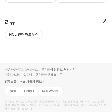
● 예약접수 후 확정이 되면 이용가능합니다. ● 바우처에 안내된 사용 방법
리뷰
NOL 인터파크투어
NOL
별
사
에서
점
진/
작성
높
동
된
은
영
리뷰
순
상
이용약관
위치기반서비스 이용약관
개인정보 처리방침
입니
여행자보험 가입안내
여행약관
분쟁해결기준
다.
(주)놀유니버스 사업자 정보
별
사
NOL
Triple
Interpark Global
점
진/
높
동
(주)놀유니버스
는 일부 상품의 통신판매중개자로서 통신판매의 당사자가 아니므로, 상품의
예약, 이용 및 환불 등 거래와 관련된 의무와 책임은 판매자에게 있으며
은
영
(주)놀유니버스
는 일
체 책임을 지지 않습니다.
순
상