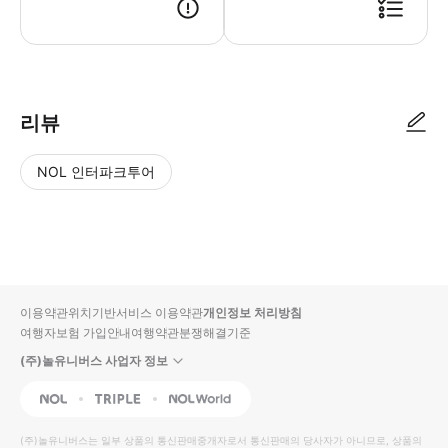
● 예약접수 후 확정이 되면 이용가능합니다. ● 바우처에 안내된 사용 방법
리뷰
NOL 인터파크투어
NOL
별
사
에서
점
진/
작성
높
동
된
은
영
리뷰
순
상
이용약관
위치기반서비스 이용약관
개인정보 처리방침
입니
여행자보험 가입안내
여행약관
분쟁해결기준
다.
(주)놀유니버스 사업자 정보
별
사
NOL
Triple
Interpark Global
점
진/
높
동
(주)놀유니버스
는 일부 상품의 통신판매중개자로서 통신판매의 당사자가 아니므로, 상품의