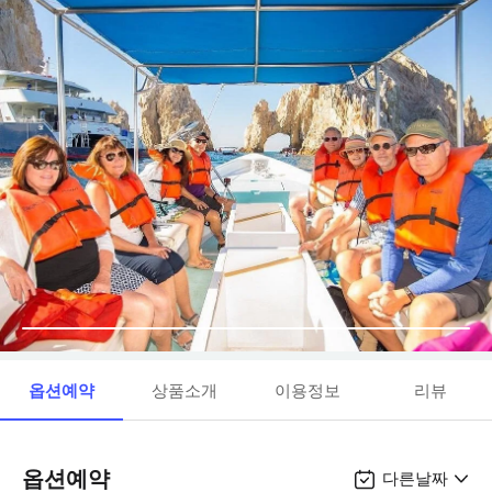
옵션예약
상품소개
이용정보
리뷰
옵션예약
다른날짜