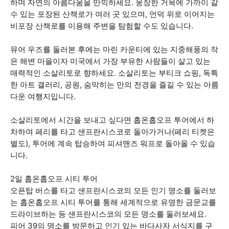
하며 자연의 아름다움을 만끽하세요. 웅장한 거목에 가까이 갈
수 있는 포장된 산책로가 여러 곳 있으며, 언덕 위로 이어지는
비포장 산책로를 이용해 주변을 탐험할 수도 있습니다.
뮤어 우즈를 둘러본 후에는 마린 카운티에 있는 지중해풍의 작
은 해변 마을이자 미국에서 가장 부유한 사람들이 살고 있는
매력적인 소살리토로 향하세요. 소살리토는 부티크 쇼핑, 독특
한 아트 갤러리, 공원, 숨막히는 만의 전경을 즐길 수 있는 아름
다운 여행지입니다.
소살리토에서 시간을 보내고 싶다면 홉온홉오프 투어에서 하
차하여 페리를 타고 샌프란시스코로 돌아가거나(페리 티켓은
별도), 투어에 계속 탑승하여 피셔맨즈 워프로 돌아올 수 있습
니다.
2일 홉온홉오프 시티 투어
오픈탑 버스를 타고 샌프란시스코의 모든 인기 명소를 둘러보
는 홉온홉오프 시티 투어를 통해 세계적으로 유명한 금문교를
드라이브하는 등 샌프란시스코의 모든 명소를 둘러보세요.
피어 39의 명소를 방문하고 인기 있는 바다사자 서식지를 구