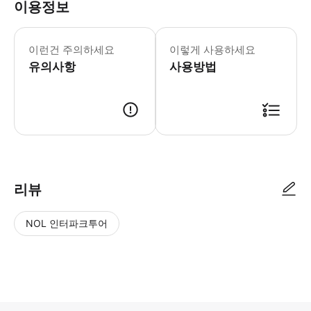
이용정보
투어 티켓에는 뮤어 우즈 입장료($15)
이런건 주의하세요
이렇게 사용하세요
유의사항
사용방법
● 예약접수 후 확정이 되면 이용가능합니다. ● 바우처에 안내된 사용 방법
리뷰
NOL 인터파크투어
NOL
별
사
에서
점
진/
작성
높
동
된
은
영