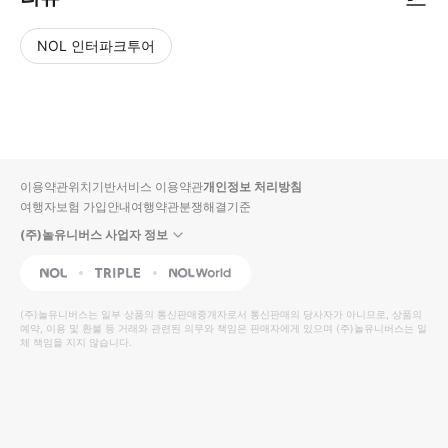
NOL 인터파크투어
NOL
별
사
에서
점
진/
작성
높
동
된
은
영
리뷰
순
상
이용약관
위치기반서비스 이용약관
개인정보 처리방침
입니
여행자보험 가입안내
여행약관
분쟁해결기준
다.
(주)놀유니버스 사업자 정보
별
사
NOL
Triple
Interpark Global
점
진/
높
동
(주)놀유니버스
는 일부 상품의 통신판매중개자로서 통신판매의 당사자가 아니므로, 상품의
예약, 이용 및 환불 등 거래와 관련된 의무와 책임은 판매자에게 있으며
은
영
(주)놀유니버스
는 일
체 책임을 지지 않습니다.
순
상