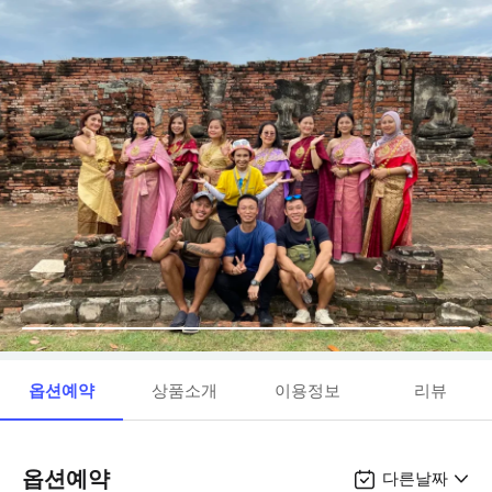
옵션예약
상품소개
이용정보
리뷰
옵션예약
다른날짜