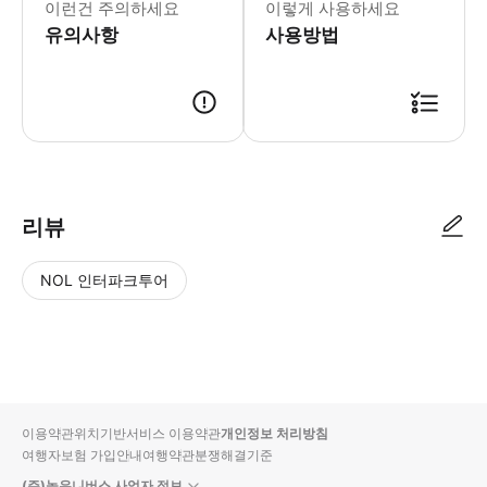
이런건 주의하세요
이렇게 사용하세요
유의사항
사용방법
리뷰
NOL 인터파크투어
NOL
별
사
에서
점
진/
작성
높
동
된
은
영
리뷰
순
상
이용약관
위치기반서비스 이용약관
개인정보 처리방침
입니
여행자보험 가입안내
여행약관
분쟁해결기준
다.
(주)놀유니버스 사업자 정보