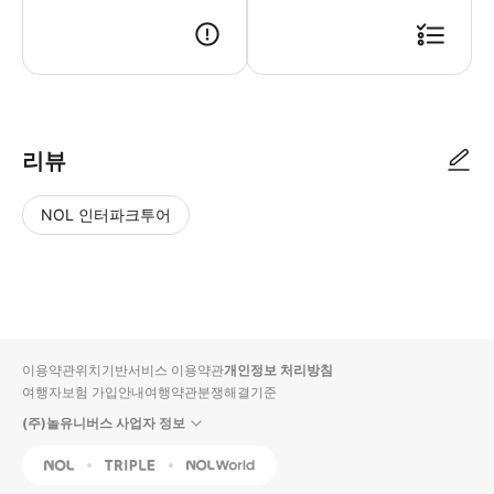
● 예약접수 후 확정이 되면 이용가능합니다. ● 바우처에 안내된 사용 방법
리뷰
NOL 인터파크투어
NOL
별
사
에서
점
진/
작성
높
동
된
은
영
리뷰
순
상
이용약관
위치기반서비스 이용약관
개인정보 처리방침
입니
여행자보험 가입안내
여행약관
분쟁해결기준
다.
(주)놀유니버스 사업자 정보
별
사
NOL
Triple
Interpark Global
점
진/