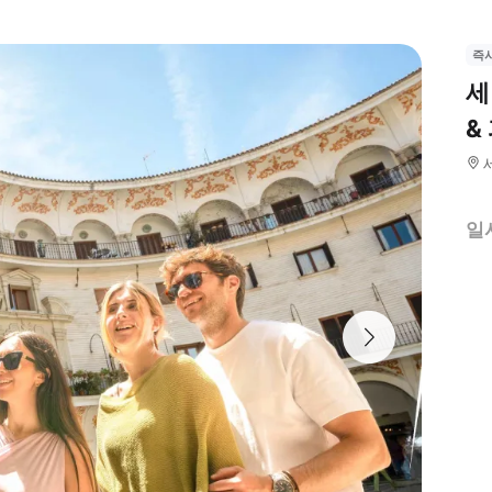
즉
세
&
일