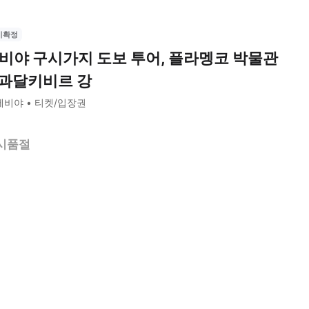
시확정
비야 구시가지 도보 투어, 플라멩코 박물관
 과달키비르 강
세비야
티켓/입장권
시품절