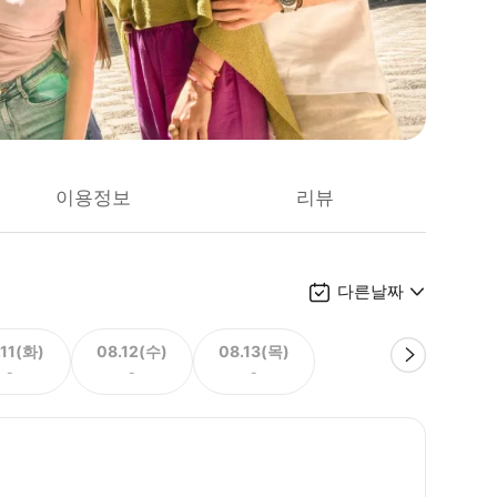
이용정보
리뷰
다른날짜
.11(화)
08.12(수)
08.13(목)
-
-
-