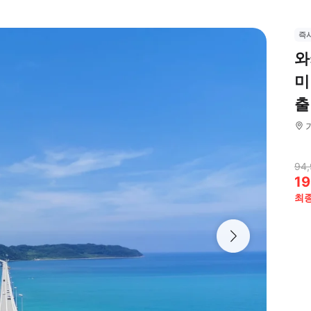
즉
와
미
출
94,
19
최