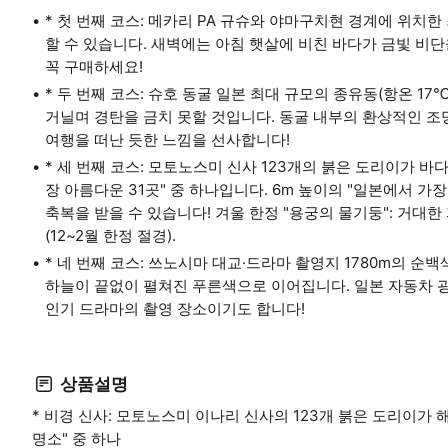
* 첫 번째 코스: 메카리 PA 규슈와 야마구치현 경계에 위치
할 수 있습니다. 새벽에는 아침 햇살에 비친 바다가 금빛 비단
꼭 구매하세요!
* 두 번째 코스: 슈호 동굴 일본 최대 규모의 종유동(항온 1
거닐며 경탄을 금치 못할 것입니다. 동굴 내부의 환상적인 
여행을 떠난 듯한 느낌을 선사합니다!
* 세 번째 코스: 모토노스미 신사 123개의 붉은 도리이가 바
장 아름다운 31곳" 중 하나입니다. 6m 높이의 "일본에서 가
축복을 받을 수 있습니다! 겨울 한정 "용궁의 물기둥": 거대
(12~2월 한정 절경).
* 네 번째 코스: 쓰노시마 대교·드라마 촬영지 1780m의 
하늘이 끝없이 펼쳐진 푸른색으로 이어집니다. 일본 자동차 광
인기 드라마의 촬영 장소이기도 합니다!
상품설명
* 비경 신사: 모토노스미 이나리 신사의 123개 붉은 도리이가
명소" 중 하나