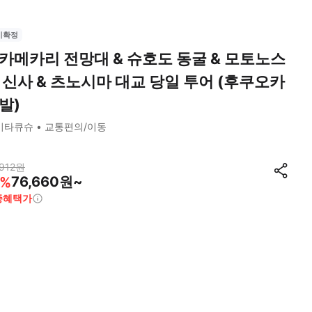
시확정
카메카리 전망대 & 슈호도 동굴 & 모토노스
 신사 & 츠노시마 대교 당일 투어 (후쿠오카
발)
기타큐슈
교통편의/이동
912
원
76,660원~
%
종혜택가