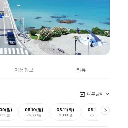
이용정보
리뷰
다른날짜
.09(일)
08.10(월)
08.11(화)
08.12(수)
08.
,660원
76,660원
76,660원
76,660원
76,