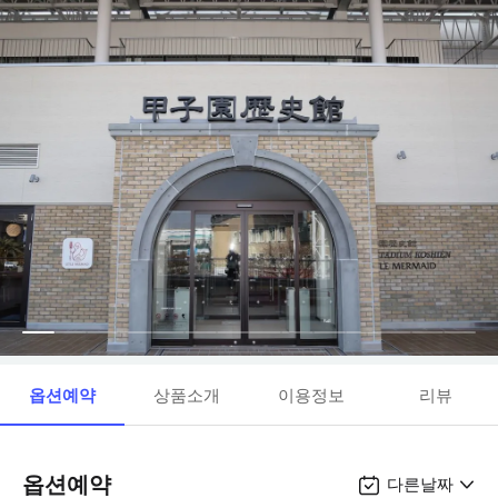
옵션예약
상품소개
이용정보
리뷰
옵션예약
다른날짜